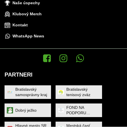
Naše úspechy
Klubový Merch
Kontakt
WhatsApp News
Facebook
Instagram
WhatsApp News
PARTNERI
Bratislavský
Bratislavský
samosprávny kraj
tenisový zväz
FOND NA
Dobrý ježko
PODPORU
ŠPORTU
Hlavné mesto SR
Mestská časť