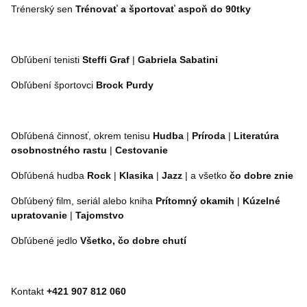
Trénerský sen
Trénovať a športovať aspoň do 90tky
Obľúbení tenisti
Steffi Graf
|
Gabriela Sabatini
Obľúbení športovci
Brock Purdy
Obľúbená činnosť, okrem tenisu
Hudba
|
Príroda
|
Literatúra
osobnostného rastu
|
Cestovanie
Obľúbená hudba
Rock
|
Klasika
|
Jazz
| a všetko
čo dobre znie
Obľúbený film, seriál alebo kniha
Prítomný okamih
|
Kúzelné
upratovanie
|
Tajomstvo
Obľúbené jedlo
Všetko, čo dobre chutí
Kontakt
+421 907 812 060