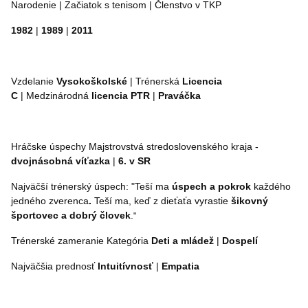
Narodenie | Začiatok s tenisom | Členstvo v TKP
1982
|
1989
|
2011
Vzdelanie
Vysokoškolské
| Trénerská
Licencia
C
|
Medzinárodná
licencia PTR
|
Praváčka
Hráčske úspechy Majstrovstvá stredoslovenského kraja -
dvojnásobná víťazka
|
6. v SR
Najväčší trénerský úspech: "Teší ma
úspech a pokrok
každého
jedného zverenca
.
Teší ma, keď z dieťaťa vyrastie
šikovný
športovec a dobrý človek
.
"
Trénerské zameranie Kategória
Deti a mládež
|
Dospelí
Najväčšia prednosť
Intuitívnosť
|
Empatia