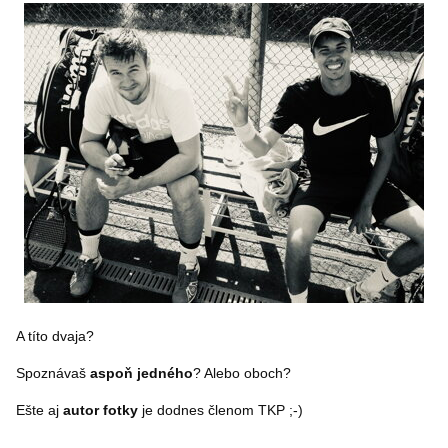
A títo dvaja?
Spoznávaš
aspoň jedného
? Alebo oboch?
Ešte aj
autor fotky
je dodnes členom TKP ;-)