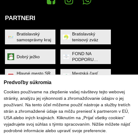
Facebook
Instagram
WhatsApp News
PARTNERI
Bratislavský
Bratislavský
samosprávny kraj
tenisový zväz
FOND NA
Dobrý ježko
PODPORU
ŠPORTU
Hlavné mesto SR
Mestská časť
Bratislava
Petržalka
Predvoľby súkromia
Cookies používame na zlepšenie vašej návštevy tejto webovej
MINISTERSTVO
Noa Raven
stránky, analýzu jej výkonnosti a zhromažďovanie údajov o jej
CESTOVNÉHO
používaní. Na tento účel môžeme použiť nástroje a služby tretích
RUCHU A
ŠPORTU
strán a zhromaždené údaje sa môžu preniesť k partnerom v EÚ,
Obec Dunajská
PYGMALIOS
USA alebo iných krajinách. Kliknutím na „Prijať všetky cookies“
Lužná
vyjadrujete svoj súhlas s týmto spracovaním. Nižšie môžete nájsť
podrobné informácie alebo upraviť svoje preferencie.
Slovenský
SP SOFTWARE