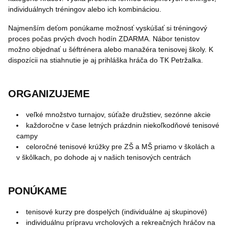
individuálnych tréningov alebo ich kombináciou.
Najmenším deťom ponúkame možnosť vyskúšať si tréningový
proces počas prvých dvoch hodín ZDARMA. Nábor tenistov
možno objednať u šéftrénera alebo manažéra tenisovej školy. K
dispozícii na stiahnutie je aj prihláška hráča do TK Petržalka.
ORGANIZUJEME
​veľké množstvo turnajov, súťaže družstiev, sezónne akcie
každoročne v čase letných prázdnin niekoľkodňové tenisové
campy
celoročné tenisové krúžky pre ZŠ a MŠ priamo v školách a
v škôlkach, po dohode aj v našich tenisových centrách
PONÚKAME
tenisové kurzy pre dospelých (individuálne aj skupinové)
individuálnu prípravu vrcholových a rekreačných hráčov na