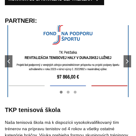
PARTNERI:
TKP tenisová škola
Naša tenisová škola má k dispozícii vysokokvalifikovaný tím
trénerov na prípravu tenistov od 4 rokov a všetky ostatné
kategórie hráčov. Výuka prebieha formou skupinových tréningov,