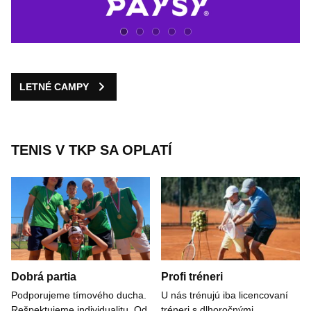
LETNÉ CAMPY
TENIS V TKP SA OPLATÍ
Dobrá partia
Profi tréneri
Podporujeme tímového ducha.
U nás trénujú iba licencovaní
Rešpektujeme individualitu. Od
tréneri s dlhoročnými