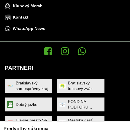
Klubový Merch
Kontakt
WhatsApp News
Facebook
Instagram
WhatsApp News
PARTNERI
Bratislavský
Bratislavský
samosprávny kraj
tenisový zväz
FOND NA
Dobrý ježko
PODPORU
ŠPORTU
Hlavné mesto SR
Mestská časť
Bratislava
Petržalka
Predvoľby súkromia