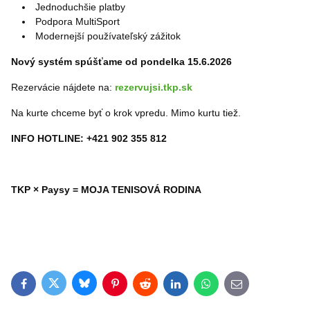
Jednoduchšie platby
Podpora MultiSport
Modernejší používateľský zážitok
Nový systém spúšťame od pondelka 15.6.2026
Rezervácie nájdete na:
rezervujsi.tkp.sk
Na kurte chceme byť o krok vpredu. Mimo kurtu tiež.
INFO HOTLINE: +421 902 355 812
TKP × Paysy = MOJA TENISOVÁ RODINA
Bluesky
Twitter
Facebook
Pinterest
Reddit
LinkedIn
WhatsApp
E-mail