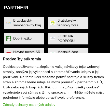
PARTNERI
Bratislavský
Bratislavský
samosprávny kraj
tenisový zväz
FOND NA
Dobrý ježko
PODPORU
ŠPORTU
Hlavné mesto SR
Mestská časť
Bratislava
Petržalka
Predvoľby súkromia
Cookies používame na zlepšenie vašej návštevy tejto webovej
MINISTERSTVO
Noa Raven
stránky, analýzu jej výkonnosti a zhromažďovanie údajov o jej
CESTOVNÉHO
RUCHU A
používaní. Na tento účel môžeme použiť nástroje a služby tretích
ŠPORTU
strán a zhromaždené údaje sa môžu preniesť k partnerom v EÚ,
Obec Dunajská
PYGMALIOS
USA alebo iných krajinách. Kliknutím na „Prijať všetky cookies“
Lužná
vyjadrujete svoj súhlas s týmto spracovaním. Nižšie môžete nájsť
podrobné informácie alebo upraviť svoje preferencie.
Slovenský
SP SOFTWARE
tenisový zväz
SOLUTIONS
Zásady ochrany osobných údajov