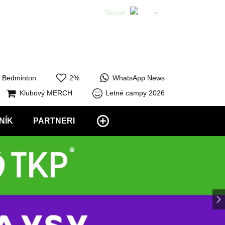
Slovak
English
Bedminton
2%
WhatsApp News
Klubový MERCH
Letné campy 2026
NÍK
PARTNERI