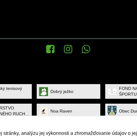
Facebook
Instagram
WhatsApp News
ský tenisový
FOND N
Dobrý ježko
ŠPORTU
ERSTVO
Noa Raven
Obec Dun
NÉHO RUCHU
TU
TWARE
 stránky, analýzu jej výkonnosti a zhromažďovanie údajov o jej
ONS