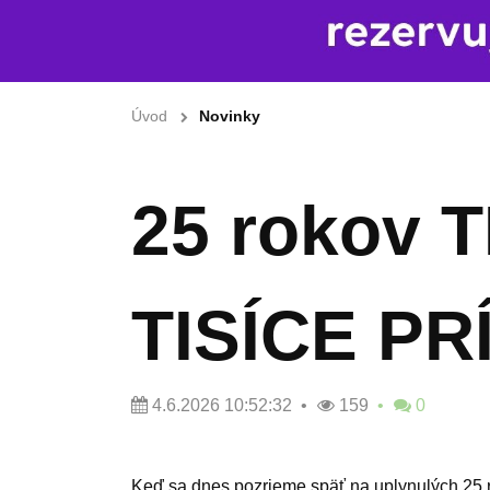
Úvod
Novinky
25 rokov 
TISÍCE PR
4.6.2026 10:52:32
159
0
Keď sa dnes pozrieme späť na uplynulých 25 rok