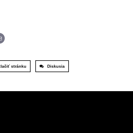
App
E-mail
tlačiť stránku
Diskusia