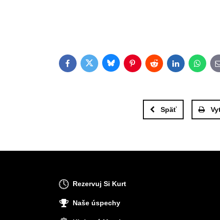
Bluesky
Twitter
Facebook
Pinterest
Reddit
LinkedIn
Whats
Späť
Vy
Rezervuj Si Kurt
Naše úspechy