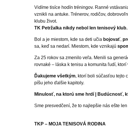
Vidíme tisíce hodín tréningov. Ranné vstávania
vznikli na antuke. Trénerov, rodičov, dobrovoľn
klubu život.
TK Petržalka nikdy nebol len tenisový klub.
Bol a je miestom, kde sa deti učia
bojovať
,
pr
sa, keď sa nedarí. Miestom, kde vznikajú
spom
Za 25 rokov sa zmenilo veľa. Menili sa generá
rovnaké – láska k tenisu a komunita ľudí, ktorí
Ďakujeme všetkým
, ktorí boli súčasťou tejto 
píšu jeho ďalšie kapitoly.
Minulosť, na ktorú sme hrdí | Budúcnosť, k
Sme presvedčení, že to najlepšie nás ešte len
TKP – MOJA TENISOVÁ RODINA