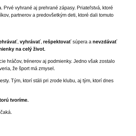
. Prvé vyhrané aj prehrané zápasy. Priateľstvá, ktoré
íkov, partnerov a predovšetkým deti, ktoré dali tomuto
ehrávať
,
vyhrávať
,
rešpektovať
súpera a
nevzdávať
ienky na celý život.
cie hráčov, trénerov aj podmienky. Jedno však zostalo
 veria, že šport má zmysel.
cesty. Tým, ktorí stáli pri zrode klubu, aj tým, ktorí dnes
torú tvoríme.
 čaká.