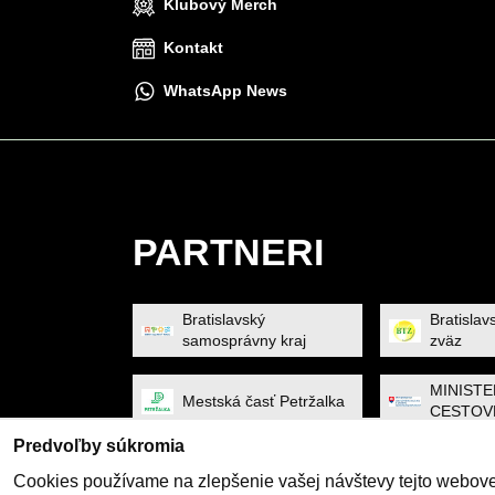
Klubový Merch
Kontakt
WhatsApp News
PARTNERI
Bratislavský
Bratislav
samosprávny kraj
zväz
MINIST
Mestská časť Petržalka
CESTOV
A ŠPOR
Predvoľby súkromia
SP SOF
Slovenský tenisový zväz
Cookies používame na zlepšenie vašej návštevy tejto webovej
SOLUTI