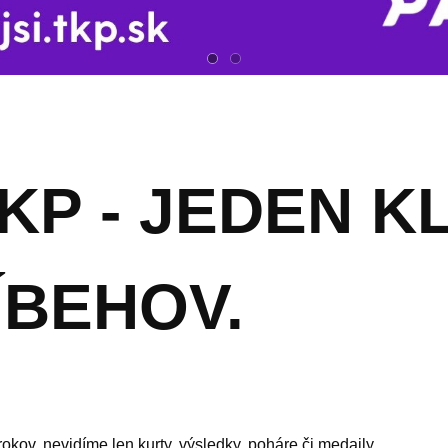
TKP - JEDEN K
ÍBEHOV.
ov, nevidíme len kurty, výsledky, poháre či medaily...