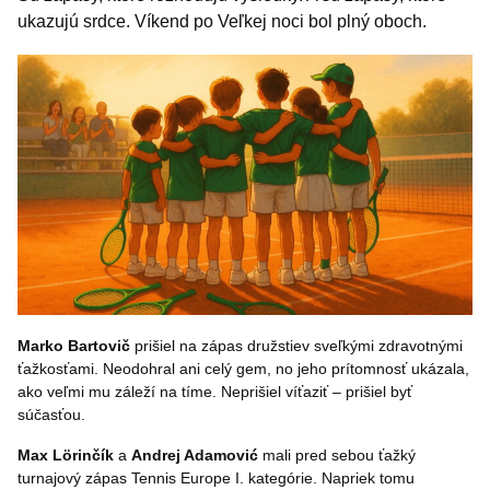
ukazujú srdce. Víkend po Veľkej noci bol plný oboch.
Marko Bartovič
prišiel na zápas družstiev sveľkými zdravotnými
ťažkosťami. Neodohral ani celý gem, no jeho prítomnosť ukázala,
ako veľmi mu záleží na tíme. Neprišiel víťaziť – prišiel byť
súčasťou.
Max Lörinčík
a
Andrej Adamović
mali pred sebou ťažký
turnajový zápas Tennis Europe I. kategórie. Napriek tomu