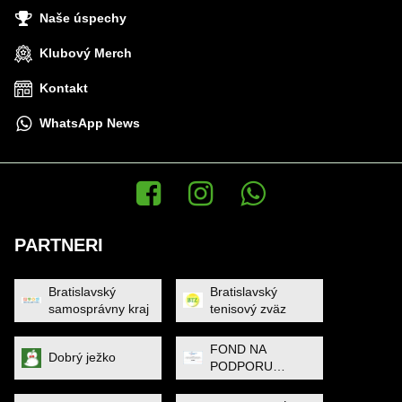
Naše úspechy
Klubový Merch
Kontakt
WhatsApp News
Facebook
Instagram
WhatsApp News
PARTNERI
Bratislavský
Bratislavský
samosprávny kraj
tenisový zväz
FOND NA
Dobrý ježko
PODPORU
ŠPORTU