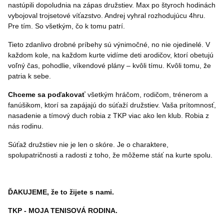
nastúpili dopoludnia na zápas družstiev. Max po štyroch hodinách
vybojoval trojsetové víťazstvo. Andrej vyhral rozhodujúcu 4hru.
Pre tím. So všetkým, čo k tomu patrí.
Tieto zdanlivo drobné príbehy sú výnimočné, no nie ojedinelé. V
každom kole, na každom kurte vidíme deti arodičov, ktorí obetujú
voľný čas, pohodlie, víkendové plány – kvôli tímu. Kvôli tomu, že
patria k sebe.
Chceme sa poďakovať
všetkým hráčom, rodičom, trénerom a
fanúšikom, ktorí sa zapájajú do súťaží družstiev. Vaša prítomnosť,
nasadenie a tímový duch robia z TKP viac ako len klub. Robia z
nás rodinu.
Súťaž družstiev nie je len o skóre. Je o charaktere,
spolupatričnosti a radosti z toho, že môžeme stáť na kurte spolu.
ĎAKUJEME, že to žijete s nami.
TKP - MOJA TENISOVÁ RODINA.