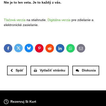
Nie je to len veta. Je to každý z vás.
Tlačová verzia
na stiahnutie.
Digitálna verzia
pre zdielanie a
elektronické zasielanie.
Bluesky
Twitter
Facebook
Pinterest
Reddit
LinkedIn
WhatsApp
E-mail
Späť
Vytlačiť stránku
Diskusia
Rezervuj Si Kurt