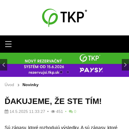
Menu
Úvod
Novinky
ĎAKUJEME, ŽE STE TÍM!
14.5.2025 11:33:27
451
0
Sú zápasy, ktoré rozhodujú výsledky. A sú zápasy, ktoré