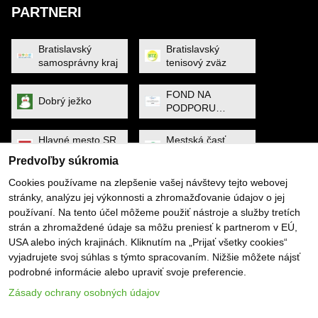
PARTNERI
Bratislavský
Bratislavský
samosprávny kraj
tenisový zväz
FOND NA
Dobrý ježko
PODPORU
ŠPORTU
Hlavné mesto SR
Mestská časť
Bratislava
Petržalka
Predvoľby súkromia
Cookies používame na zlepšenie vašej návštevy tejto webovej
MINISTERSTVO
Noa Raven
stránky, analýzu jej výkonnosti a zhromažďovanie údajov o jej
CESTOVNÉHO
RUCHU A
používaní. Na tento účel môžeme použiť nástroje a služby tretích
ŠPORTU
strán a zhromaždené údaje sa môžu preniesť k partnerom v EÚ,
Obec Dunajská
PYGMALIOS
USA alebo iných krajinách. Kliknutím na „Prijať všetky cookies“
Lužná
vyjadrujete svoj súhlas s týmto spracovaním. Nižšie môžete nájsť
podrobné informácie alebo upraviť svoje preferencie.
Slovenský
SP SOFTWARE
tenisový zväz
SOLUTIONS
Zásady ochrany osobných údajov