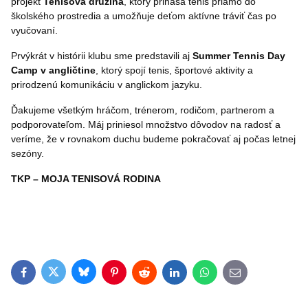
projekt
Tenisová
družina
, ktorý prináša tenis priamo do
školského prostredia a umožňuje deťom aktívne tráviť čas po
vyučovaní.
Prvýkrát v histórii klubu sme predstavili aj
Summer
Tennis
Day
Camp
v
angličtine
, ktorý spojí tenis, športové aktivity a
prirodzenú komunikáciu v anglickom jazyku.
Ďakujeme všetkým hráčom, trénerom, rodičom, partnerom a
podporovateľom. Máj priniesol množstvo dôvodov na radosť a
veríme, že v rovnakom duchu budeme pokračovať aj počas letnej
sezóny.
TKP – MOJA TENISOVÁ RODINA
Bluesky
Twitter
Facebook
Pinterest
Reddit
LinkedIn
WhatsApp
E-mail