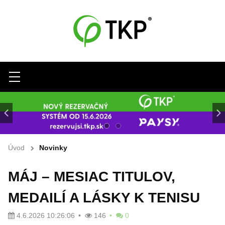
Menu
Úvod
Novinky
MÁJ – MESIAC TITULOV,
MEDAILÍ A LÁSKY K TENISU
4.6.2026 10:26:06
146
0