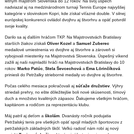
letným majstrom Slovenska do 12 rokov. Na svoj úspech
nadviazal aj na medzinárodnom turnaji Tennis Europe najvyššej
kategórie v slovinskom Kopri, kde získal víťazné double. V silnej
európskej konkurencii ovládol dvojhru aj štvorhru a opäť potvrdil
svoje kvality.
Darilo sa aj ďalším hráčom TKP. Na Majstrovstvách Bratislavy
starších žiakov získali
Oliver
Kozel
a
Samuel
Zuberec
medailové umiestnenia vo dvojhre aj štvorhre a zároveň si
vybojovali miestenky na Majstrovstvá Slovenska. Úspešný víkend
zažili aj naši najmladší hráči na Majstrovstvách Bratislavy do 10
rokov.
Marko
Patúc
,
Stela
Ševcechová
a
Ema
Lörinčíková
priniesli do Petržalky strieborné medaily vo dvojhre aj štvorhre.
Počas celého mesiaca pokračovali aj
súťaže
družstiev
. Výhry
striedali prehry, no ešte dôležitejšie boli nové skúsenosti, tímový
duch a množstvo kvalitných zápasov. Ďakujeme všetkým hráčom,
kapitánom a rodičom za reprezentáciu klubu.
Máj patril aj deťom a
školám
. Dvanásty ročník podujatia
Petržalský tenis pre všetkých opäť spojil mladých športovcov z
petržalských základných škôl. Veľkú radosť nám robí aj nový