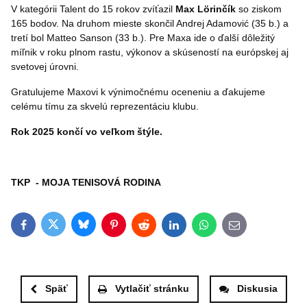
V kategórii Talent do 15 rokov zvíťazil
Max Lörinčík
so ziskom
165 bodov. Na druhom mieste skončil Andrej Adamović (35 b.) a
tretí bol Matteo Sanson (33 b.). Pre Maxa ide o ďalší dôležitý
míľnik v roku plnom rastu, výkonov a skúseností na európskej aj
svetovej úrovni.
Gratulujeme Maxovi k výnimočnému oceneniu a ďakujeme
celému tímu za skvelú reprezentáciu klubu.
Rok 2025 končí vo veľkom štýle.
TKP - MOJA TENISOVÁ RODINA
Bluesky
Twitter
Facebook
Pinterest
Reddit
LinkedIn
WhatsApp
E-mail
Späť
Vytlačiť stránku
Diskusia