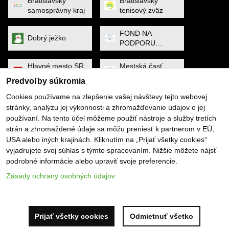
Bratislavský
Bratislavský
samosprávny kraj
tenisový zväz
FOND NA
Dobrý ježko
PODPORU
ŠPORTU
Hlavné mesto SR
Mestská časť
Bratislava
Petržalka
Predvoľby súkromia
Cookies používame na zlepšenie vašej návštevy tejto webovej
MINISTERSTVO
Noa Raven
stránky, analýzu jej výkonnosti a zhromažďovanie údajov o jej
CESTOVNÉHO
RUCHU A
používaní. Na tento účel môžeme použiť nástroje a služby tretích
ŠPORTU
strán a zhromaždené údaje sa môžu preniesť k partnerom v EÚ,
Obec Dunajská
PYGMALIOS
USA alebo iných krajinách. Kliknutím na „Prijať všetky cookies“
Lužná
vyjadrujete svoj súhlas s týmto spracovaním. Nižšie môžete nájsť
podrobné informácie alebo upraviť svoje preferencie.
Slovenský
SP SOFTWARE
tenisový zväz
SOLUTIONS
Zásady ochrany osobných údajov
Predvoľby súkromia
Zásady ochrany osobných údajov
Prijať všetky cookies
Odmietnuť všetko