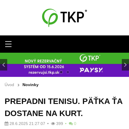
Menu
Úvod
Novinky
PREPADNI TENISU. PÄŤKA ŤA
DOSTANE NA KURT.
28.6.2025 21:27:07
399
0