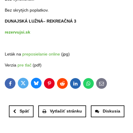
Bez skrytých poplatkov.
DUNAJSKÁ LUŽNÁ– REKREAČNÁ 3
rezervujsi.sk
Leták na
preposielanie online
(jpg)
Verzia
pre tlač
(pdf)
Bluesky
Twitter
Facebook
Pinterest
Reddit
LinkedIn
WhatsApp
E-mail
Späť
Vytlačiť stránku
Diskusia