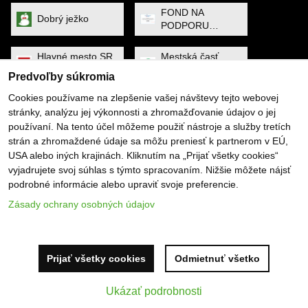
FOND NA
Dobrý ježko
PODPORU
ŠPORTU
Hlavné mesto SR
Mestská časť
Bratislava
Petržalka
Predvoľby súkromia
Cookies používame na zlepšenie vašej návštevy tejto webovej
MINISTERSTVO
Noa Raven
stránky, analýzu jej výkonnosti a zhromažďovanie údajov o jej
CESTOVNÉHO
RUCHU A
používaní. Na tento účel môžeme použiť nástroje a služby tretích
ŠPORTU
strán a zhromaždené údaje sa môžu preniesť k partnerom v EÚ,
Obec Dunajská
PYGMALIOS
USA alebo iných krajinách. Kliknutím na „Prijať všetky cookies“
Lužná
vyjadrujete svoj súhlas s týmto spracovaním. Nižšie môžete nájsť
podrobné informácie alebo upraviť svoje preferencie.
Slovenský
SP SOFTWARE
tenisový zväz
SOLUTIONS
Zásady ochrany osobných údajov
Predvoľby súkromia
Zásady ochrany osobných údajov
Prijať všetky cookies
Odmietnuť všetko
Vytvorené pomocou:
BiznisWeb.sk
Ukázať podrobnosti