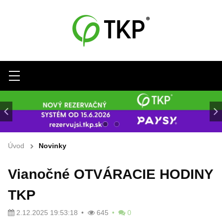
Menu
Úvod
Novinky
Vianočné OTVÁRACIE HODINY
TKP
2.12.2025 19:53:18
645
0