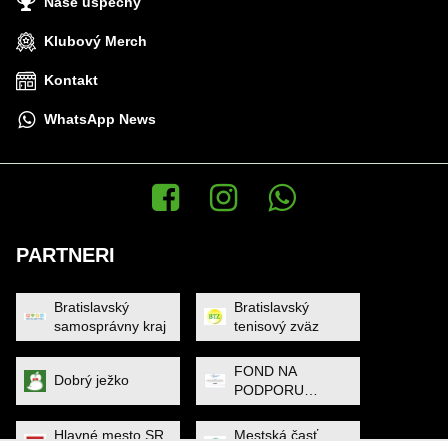
Naše úspechy
Klubový Merch
Kontakt
WhatsApp News
Facebook
Instagram
WhatsApp News
PARTNERI
Bratislavský
Bratislavský
samosprávny kraj
tenisový zväz
FOND NA
Dobrý ježko
PODPORU
ŠPORTU
Hlavné mesto SR
Mestská časť