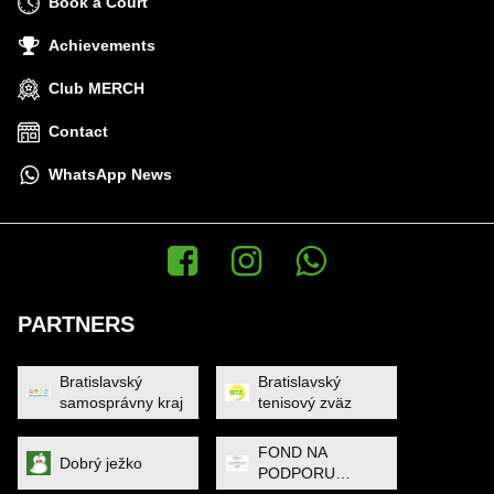
Book a Court
Achievements
Club MERCH
Contact
WhatsApp News
Facebook
Instagram
WhatsApp News
PARTNERS
Bratislavský
Bratislavský
samosprávny kraj
tenisový zväz
FOND NA
Dobrý ježko
PODPORU