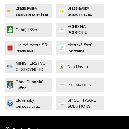
Bratislavský
Bratislavský
samosprávny kraj
tenisový zväz
FOND NA
Dobrý ježko
PODPORU
ŠPORTU
Hlavné mesto SR
Mestská časť
Bratislava
Petržalka
MINISTERSTVO
Noa Raven
CESTOVNÉHO
RUCHU A
ŠPORTU
Obec Dunajská
PYGMALIOS
Lužná
Slovenský
SP SOFTWARE
tenisový zväz
SOLUTIONS