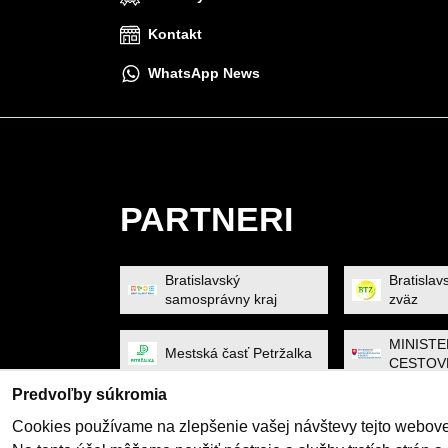
Kontakt
WhatsApp News
PARTNERI
Bratislavský
Bratislav
samosprávny kraj
zväz
MINIST
Mestská časť Petržalka
CESTOV
A ŠPOR
Predvoľby súkromia
SP SOF
Slovenský tenisový zväz
Cookies používame na zlepšenie vašej návštevy tejto webovej
SOLUTI