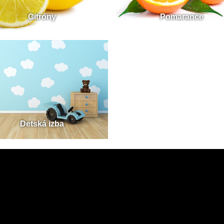
Citróny
Pomaranče
Detská izba