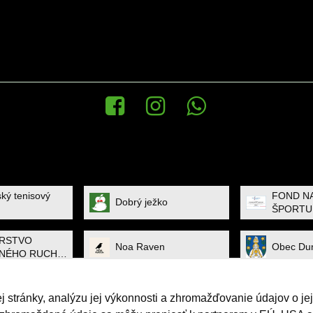
Facebook
Instagram
WhatsApp News
ský tenisový
FOND N
Dobrý ježko
ŠPORTU
ERSTVO
Noa Raven
Obec Dun
NÉHO RUCHU
TU
TWARE
 stránky, analýzu jej výkonnosti a zhromažďovanie údajov o jej
ONS