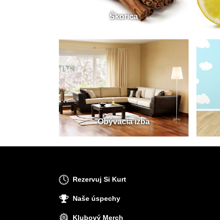
Škorica
Obývacia izba
Rezervuj Si Kurt
Naše úspechy
Klubový Merch