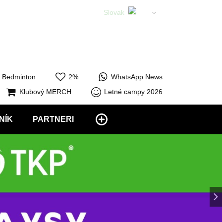
Slovak
English
Bedminton
2%
WhatsApp News
Klubový MERCH
Letné campy 2026
NÍK
PARTNERI