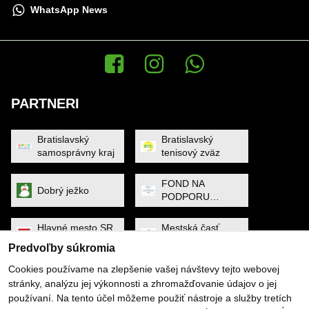
WhatsApp News
Facebook
Instagram
WhatsApp News
PARTNERI
Bratislavský
Bratislavský
samosprávny kraj
tenisový zväz
FOND NA
Dobrý ježko
PODPORU
ŠPORTU
Hlavné mesto SR
Mestská časť
Bratislava
Petržalka
Predvoľby súkromia
Cookies používame na zlepšenie vašej návštevy tejto webovej
MINISTERSTVO
Noa Raven
stránky, analýzu jej výkonnosti a zhromažďovanie údajov o jej
CESTOVNÉHO
používaní. Na tento účel môžeme použiť nástroje a služby tretích
RUCHU A