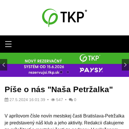
Menu
Píše o nás "Naša Petržalka"
27.5.2024 16:01:39
547
0
V aprílovom čísle novín mestskej časti Bratislava-Petržalka
je predstavený náš klub a jeho aktivity. Redakcii ďakujeme