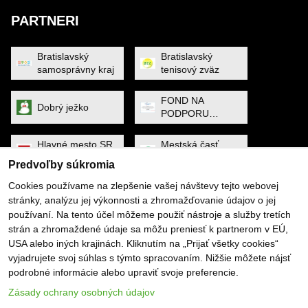
PARTNERI
Bratislavský
Bratislavský
samosprávny kraj
tenisový zväz
FOND NA
Dobrý ježko
PODPORU
ŠPORTU
Hlavné mesto SR
Mestská časť
Bratislava
Petržalka
Predvoľby súkromia
Cookies používame na zlepšenie vašej návštevy tejto webovej
MINISTERSTVO
Noa Raven
stránky, analýzu jej výkonnosti a zhromažďovanie údajov o jej
CESTOVNÉHO
používaní. Na tento účel môžeme použiť nástroje a služby tretích
RUCHU A
ŠPORTU
strán a zhromaždené údaje sa môžu preniesť k partnerom v EÚ,
Obec Dunajská
PYGMALIOS
USA alebo iných krajinách. Kliknutím na „Prijať všetky cookies“
Lužná
vyjadrujete svoj súhlas s týmto spracovaním. Nižšie môžete nájsť
podrobné informácie alebo upraviť svoje preferencie.
Slovenský
SP SOFTWARE
tenisový zväz
SOLUTIONS
Zásady ochrany osobných údajov