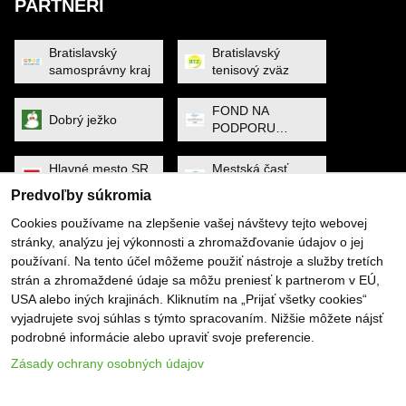
PARTNERI
Bratislavský
Bratislavský
samosprávny kraj
tenisový zväz
FOND NA
Dobrý ježko
PODPORU
ŠPORTU
Hlavné mesto SR
Mestská časť
Bratislava
Petržalka
Predvoľby súkromia
Cookies používame na zlepšenie vašej návštevy tejto webovej
MINISTERSTVO
Noa Raven
stránky, analýzu jej výkonnosti a zhromažďovanie údajov o jej
CESTOVNÉHO
používaní. Na tento účel môžeme použiť nástroje a služby tretích
RUCHU A
ŠPORTU
strán a zhromaždené údaje sa môžu preniesť k partnerom v EÚ,
Obec Dunajská
PYGMALIOS
USA alebo iných krajinách. Kliknutím na „Prijať všetky cookies“
Lužná
vyjadrujete svoj súhlas s týmto spracovaním. Nižšie môžete nájsť
podrobné informácie alebo upraviť svoje preferencie.
Slovenský
SP SOFTWARE
tenisový zväz
SOLUTIONS
Zásady ochrany osobných údajov