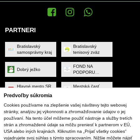
Facebook
Instagram
WhatsApp News
PARTNERI
Bratislavský
Bratislavský
samosprávny kraj
tenisový zväz
FOND NA
Dobrý ježko
PODPORU
ŠPORTU
Hlavné mesto SR
Mestská časť
Bratislava
Petržalka
Predvoľby súkromia
Cookies používame na zlepšenie vašej návštevy tejto webovej
MINISTERSTVO
Noa Raven
stránky, analýzu jej výkonnosti a zhromažďovanie údajov o jej
CESTOVNÉHO
používaní. Na tento účel môžeme použiť nástroje a služby tretích
RUCHU A
ŠPORTU
strán a zhromaždené údaje sa môžu preniesť k partnerom v EÚ,
Obec Dunajská
PYGMALIOS
USA alebo iných krajinách. Kliknutím na „Prijať všetky cookies“
Lužná
vyjadrujete svoj súhlas s týmto spracovaním. Nižšie môžete nájsť