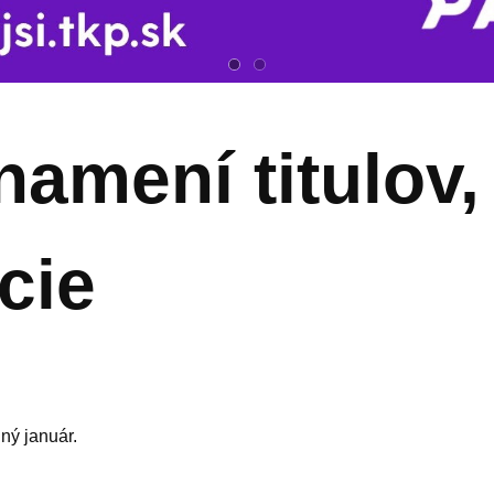
amení titulov, 
cie
ný január.