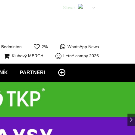
Slovak
English
Bedminton
2%
WhatsApp News
Klubový MERCH
Letné campy 2026
NÍK
PARTNERI